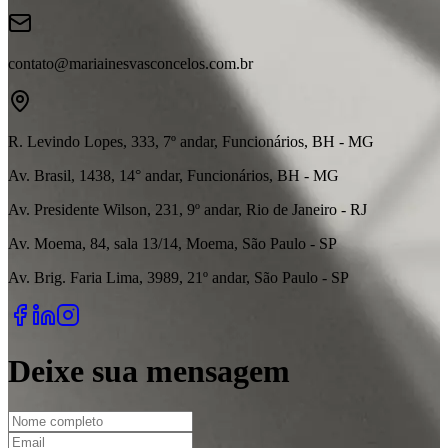
contato@mariainesvasconcelos.com.br
R. Levindo Lopes, 333, 7º andar, Funcionários, BH - MG
Av. Brasil, 1438, 14° andar, Funcionários, BH - MG
Av. Presidente Wilson, 231, 9º andar, Rio de Janeiro - RJ
Av. Moema, 84, sala 13/14, Moema, São Paulo - SP
Av. Brig. Faria Lima, 3989, 21º andar, São Paulo - SP
Deixe sua mensagem