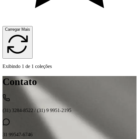
Carregar Mais
Exibindo
1
de
1
coleções
Contato
(31) 3284-8522 / (31) 9 9951-2195
31 99547-6746