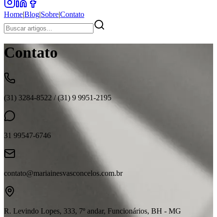
Home
|
Blog
|
Sobre
|
Contato
Contato
(31) 3284-8522 / (31) 9 9951-2195
31 99547-6746
contato@mariainesvasconcelos.com.br
R. Levindo Lopes, 333, 7º andar, Funcionários, BH - MG