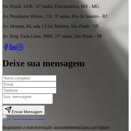
Av. Brasil, 1438, 14° andar, Funcionários, BH - MG
Av. Presidente Wilson, 231, 9º andar, Rio de Janeiro - RJ
Av. Moema, 84, sala 13/14, Moema, São Paulo - SP
Av. Brig. Faria Lima, 3989, 21º andar, São Paulo - SP
Deixe sua mensagem
Enviar Mensagem
Inspirando a transformação socioambiental para um futuro