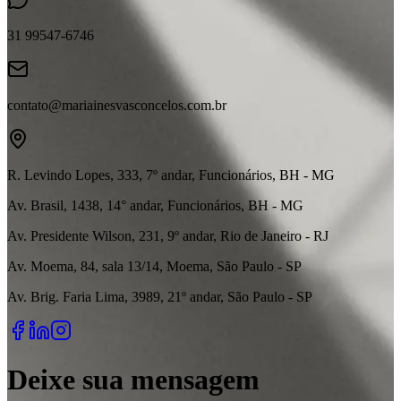
31 99547-6746
contato@mariainesvasconcelos.com.br
R. Levindo Lopes, 333, 7º andar, Funcionários, BH - MG
Av. Brasil, 1438, 14° andar, Funcionários, BH - MG
Av. Presidente Wilson, 231, 9º andar, Rio de Janeiro - RJ
Av. Moema, 84, sala 13/14, Moema, São Paulo - SP
Av. Brig. Faria Lima, 3989, 21º andar, São Paulo - SP
Deixe sua mensagem