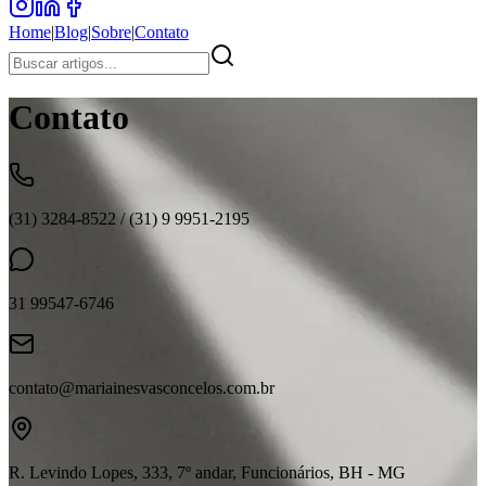
Home
|
Blog
|
Sobre
|
Contato
Contato
(31) 3284-8522 / (31) 9 9951-2195
31 99547-6746
contato@mariainesvasconcelos.com.br
R. Levindo Lopes, 333, 7º andar, Funcionários, BH - MG