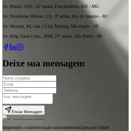
Av. Brasil, 1438, 14° andar, Funcionários, BH - MG
Av. Presidente Wilson, 231, 9º andar, Rio de Janeiro - RJ
Av. Moema, 84, sala 13/14, Moema, São Paulo - SP
Av. Brig. Faria Lima, 3989, 21º andar, São Paulo - SP
Deixe sua mensagem
Enviar Mensagem
Inspirando a transformação socioambiental para um futuro